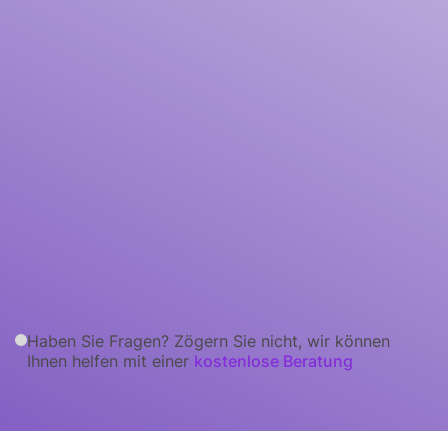
Software Entwicklung
Entwerfen, programmieren, testen, implementieren
Künstliche Intelligenz
und warten Sie benutzerfreundliche Anwendungen
für verschiedene Plattformen
Einzelheiten
Haben Sie Fragen? Zögern Sie nicht, wir können
Ihnen helfen mit einer
kostenlose Beratung